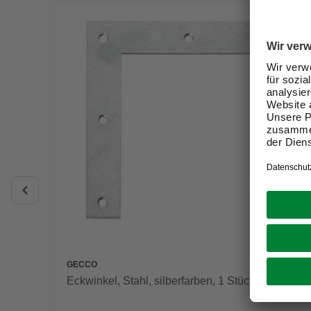
GECCO
Eckwinkel, Stahl, silberfarben, 1 Stück