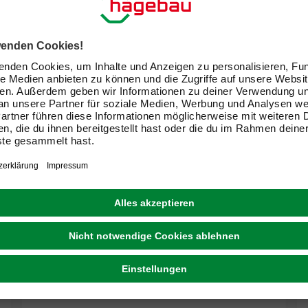
GECCO
Eckwinkel, Edelstahl, silberfarben, 1 Stück