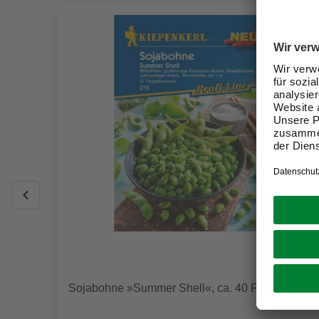
Sojabohne »Summer Shell«, ca. 40 Pflanzen