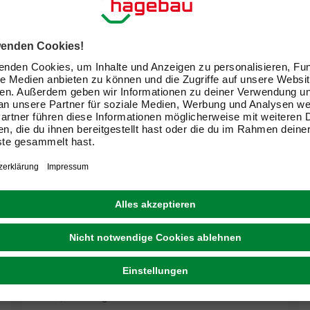
GRATIS VERSAND
SCHULTE
Duschwanne, quadratisch, BxL: 100 x 100 cm,
Weiß, Mineralguss