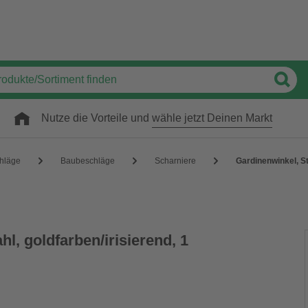
Nutze die Vorteile und
wähle jetzt Deinen Markt
hläge
Baubeschläge
Scharniere
Gardinenwinkel, St
hl, goldfarben/irisierend, 1