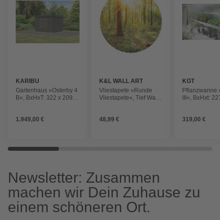
KARIBU
K&L WALL ART
KGT
Gartenhaus »Osterby 4
Vliestapete »Runde
Pflanzwanne
B«, BxHxT: 322 x 209 x
Vliestapete«, Tief Wald
III«, BxHxt: 22
213 cm (Außenmaße
Natur Vintage Deko,
63,5 cm, Alu
inkl. Dachüberstand),
mehrfarbig, matt
1.949,00 €
48,99 €
319,00 €
Wandstärke 19 mm
Newsletter: Zusammen
machen wir Dein Zuhause zu
einem schöneren Ort.