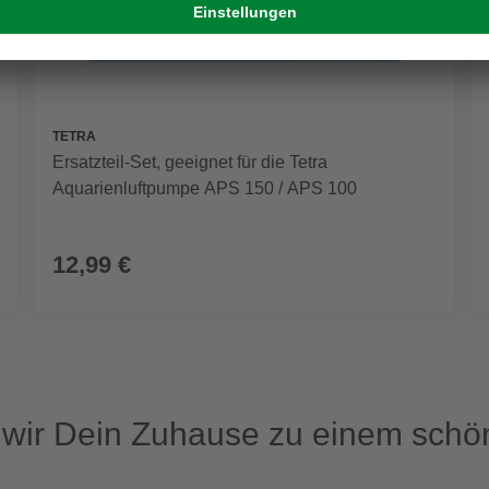
TETRA
Ersatzteil-Set, geeignet für die Tetra
Aquarienluftpumpe APS 150 / APS 100
12,99 €
ir Dein Zuhause zu einem schön