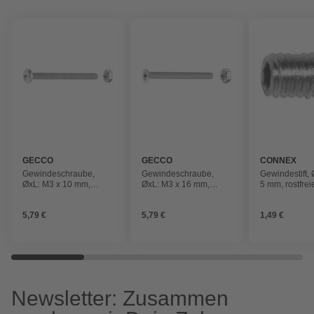
GECCO
GECCO
CONNEX
Gewindeschraube,
Gewindeschraube,
Gewindestift,
ØxL: M3 x 10 mm,
ØxL: M3 x 16 mm,
5 mm, rostfrei
rostfreier Edelstahl A2,
rostfreier Edelstahl A2,
Edelstahl A2, 
16 Stück
16 Stück
5,79 €
5,79 €
1,49 €
Newsletter: Zusammen