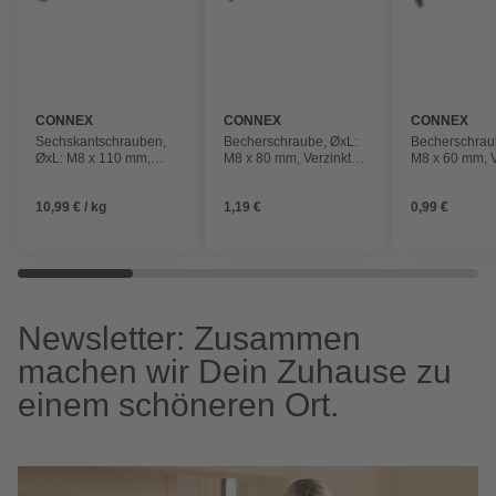
CONNEX
CONNEX
CONNEX
Sechskantschrauben,
Becherschraube, ØxL:
Becherschrau
ØxL: M8 x 110 mm,
M8 x 80 mm, Verzinkt, 1
M8 x 60 mm, V
Verzinkt
Stück
Stück
10,99 € / kg
1,19 €
0,99 €
Newsletter: Zusammen
machen wir Dein Zuhause zu
einem schöneren Ort.