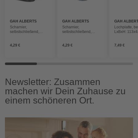
GAH ALBERTS
GAH ALBERTS
GAH ALBER
Scharnier,
Scharnier,
Lochplatte, be
selbstschließend,
selbstschließend,
LxBxH: 113x4
LxBxH: 70x65x22 mm,
LxBxH: 70x65x22 mm,
perlbeige
verzinkt
verzinkt
4,29 €
4,29 €
7,49 €
Newsletter: Zusammen
machen wir Dein Zuhause zu
einem schöneren Ort.