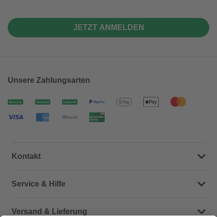
JETZT ANMELDEN
Unsere Zahlungsarten
Kontakt
Dein Kontakt zu uns
Service & Hilfe
Häufige Fragen (FAQ)
Versand & Lieferung