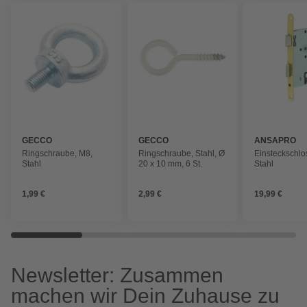
GECCO
GECCO
ANSAPRO
Ringschraube, M8,
Ringschraube, Stahl, Ø
Einsteckschlo
Stahl
20 x 10 mm, 6 St.
Stahl
1,99 €
2,99 €
19,99 €
Newsletter: Zusammen
machen wir Dein Zuhause zu