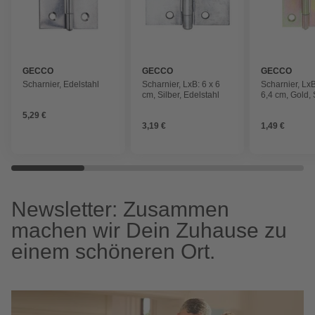
GECCO
GECCO
GECCO
Scharnier, Edelstahl
Scharnier, LxB: 6 x 6
Scharnier, LxB
cm, Silber, Edelstahl
6,4 cm, Gold, 
5,29 €
3,19 €
1,49 €
Newsletter: Zusammen
machen wir Dein Zuhause zu
einem schöneren Ort.