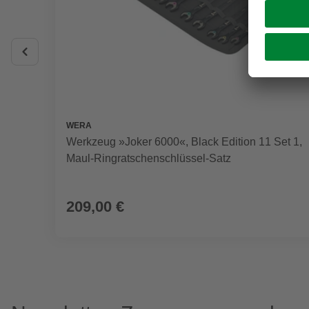
WERA
Werkzeug »Joker 6000«, Black Edition 11 Set 1,
Maul-Ringratschenschlüssel-Satz
209,00 €