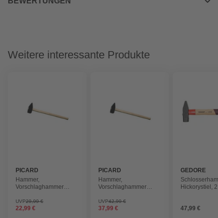
BEWERTUNGEN
Weitere interessante Produkte
PICARD
PICARD
GEDORE
Hammer,
Hammer,
Schlosserham
Vorschlaghammer
Vorschlaghammer
Hickorystiel, 2
Esche, Nr. 3.000 gr.
Esche, Nr. 5.000 gr.
3030015119
3050015119
UVP
29,99 €
UVP
42,99 €
22,99 €
37,99 €
47,99 €