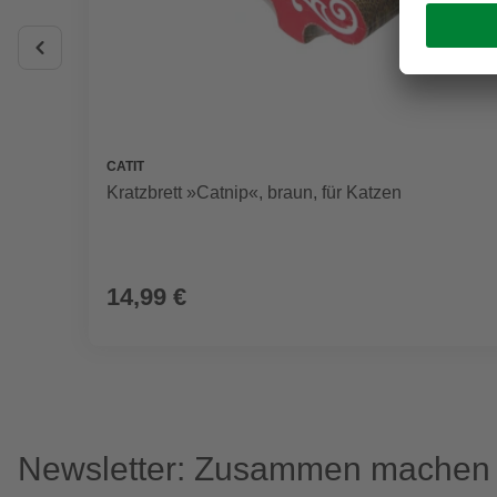
CATIT
Kratzbrett »Catnip«, braun, für Katzen
14,99 €
Newsletter: Zusammen machen w