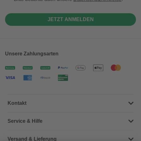
JETZT ANMELDEN
Unsere Zahlungsarten
Kontakt
Dein Kontakt zu uns
Service & Hilfe
Häufige Fragen (FAQ)
Versand & Lieferung