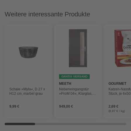
Weitere interessante Produkte
GRATIS VERSAND
MEETH
GOURMET
Schale »Myla«, D.27 x
Nebeneingangstür
Katzen-Nassfut
H12 cm, marbel grau
»ProM 04«, Klarglas,
Stück, je 6x50
titanfarben, nach
Außen öffnend
9,99 €
949,00 €
2,69 €
(8,97 € / kg)