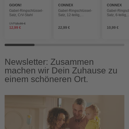
GO/ON!
CONNEX
CONNEX
Gabel-Ringschlüssel-
Gabel-Ringschlüssel-
Gabel-Ringsch
Satz, CrV-Stahl
Satz, 12-teilig,
Satz, 6-teilig,
Schlüsselgröße: 6 - 22
Schlüsselgröß
mm
mm
UVP
15,99 €
12,99 €
22,99 €
10,99 €
Newsletter: Zusammen
machen wir Dein Zuhause zu
einem schöneren Ort.