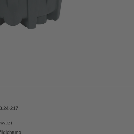
0.24-217
hwarz)
fildichtung