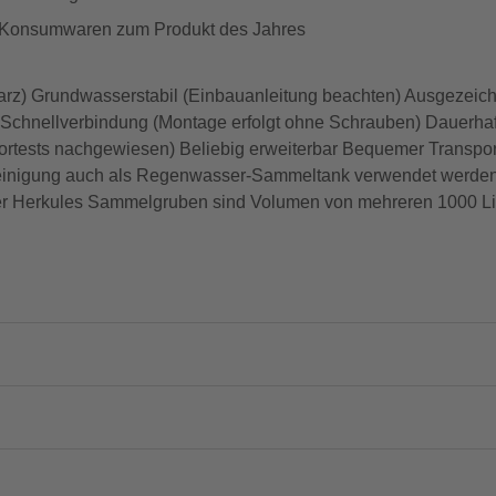
d Konsumwaren zum Produkt des Jahres
arz) Grundwasserstabil (Einbauanleitung beachten) Ausgezeic
chnellverbindung (Montage erfolgt ohne Schrauben) Dauerhaft 
bortests nachgewiesen) Beliebig erweiterbar Bequemer Transpo
einigung auch als Regenwasser-Sammeltank verwendet werde
r Herkules Sammelgruben sind Volumen von mehreren 1000 Lit