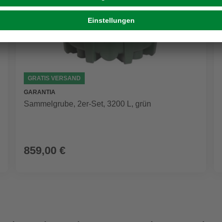
GRATIS VERSAND
GARANTIA
Sammelgrube, 2er-Set, 3200 L, grün
859,00 €