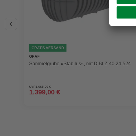
GRATIS VERSAND
GRAF
Sammelgrube »Stabilus«, mit DIBt Z-40.24-524
UVP
1.665,00 €
1.399,00 €