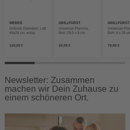
WEBER
GRILLFÜRST
GRILLFÜRST
Grillrost, Edelstahl, LxB:
Universal-Plancha,
Universal-Pla
49x28 cm, eckig
BxH: 29,5 x 9 cm
BxH: 8 x 26 c
169,00 €
69,99 €
79,99 €
Newsletter: Zusammen
machen wir Dein Zuhause zu
einem schöneren Ort.