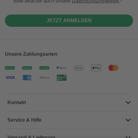
Bitte beachte auch unsere
Datenschutzhinweise
.
JETZT ANMELDEN
Unsere Zahlungsarten
Kontakt
Dein Kontakt zu uns
Service & Hilfe
Häufige Fragen (FAQ)
Versand & Lieferung