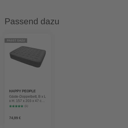
Passend dazu
PASST DAZU
HAPPY PEOPLE
Gäste-Doppelbett, B x L
x H: 157 x 203 x 47 cm,
für 2 Personen
(1)
74,99 €