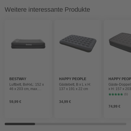
Weitere interessante Produkte
BESTWAY
HAPPY PEOPLE
HAPPY PEO
Luftbett, BxHxL: 152 x
Gästebett, B x L x H:
Gäste-Doppelb
46 x 203 cm, max.
137 x 191 x 22 cm
x H: 157 x 203
Belastung: 300 kg
für 2 Persone
(1)
59,99 €
34,99 €
74,99 €