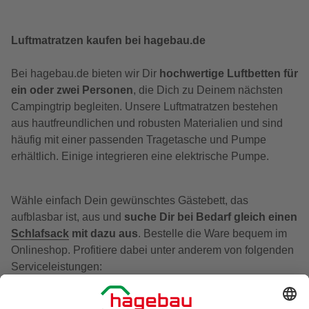
Luftmatratzen kaufen bei hagebau.de
Bei hagebau.de bieten wir Dir
hochwertige Luftbetten für
ein oder zwei Personen
, die Dich zu Deinem nächsten
Campingtrip begleiten. Unsere Luftmatratzen bestehen
aus hautfreundlichen und robusten Materialien und sind
häufig mit einer passenden Tragetasche und Pumpe
erhältlich. Einige integrieren eine elektrische Pumpe.
Wähle einfach Dein gewünschtes Gästebett, das
aufblasbar ist, aus und
suche Dir bei Bedarf gleich einen
Schlafsack
mit dazu aus
. Bestelle die Ware bequem im
Onlineshop. Profitiere dabei unter anderem von folgenden
Serviceleistungen: