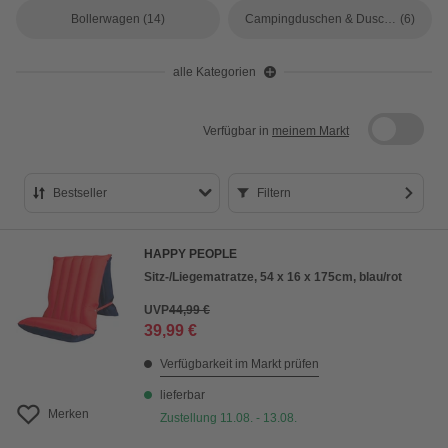
Bollerwagen
(14)
Campingduschen & Duschzelte
(6)
alle Kategorien
Verfügbar in
meinem Markt
Bestseller
Filtern
Bestseller
HAPPY PEOPLE
Preis aufsteigend
Sitz-/Liegematratze, 54 x 16 x 175cm, blau/rot
Preis absteigend
UVP
44,99 €
39,99 €
Bewertung
Verfügbarkeit im Markt prüfen
lieferbar
Merken
Zustellung 11.08. - 13.08.