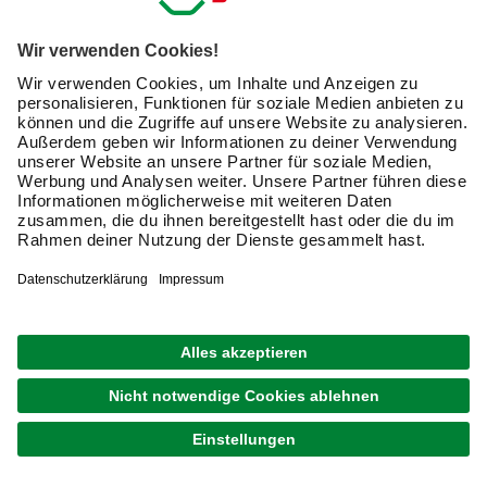
Kauf auf Rechnung
Lieferstatus verfolgen
versandkostenfrei im
Markt
abholen
Entdecke jetzt die Angebote an
Campingbedarf
bei
hagebau.de und kaufe Deine Luftmatratze online!
Newsletter: Zusammen
machen wir Dein Zuhause zu
einem schöneren Ort.