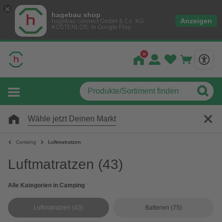
hagebau shop
Anzeigen
hagebau connect GmbH & Co. KG
KOSTENLOS- In Google Play
Wähle jetzt Deinen Markt
Camping
Luftmatratzen
Luftmatratzen
(43)
Alle Kategorien in Camping
Luftmatratzen
(43)
Batterien
(75)