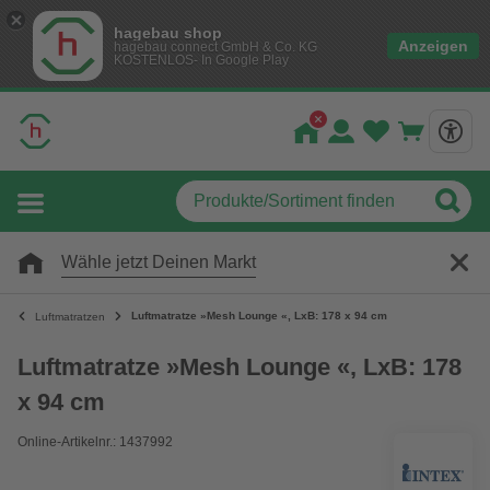
hagebau shop
Anzeigen
hagebau connect GmbH & Co. KG
KOSTENLOS- In Google Play
Wähle jetzt Deinen Markt
Luftmatratze »Mesh Lounge «, LxB: 178 x 94 cm
Luftmatratzen
Luftmatratze »Mesh Lounge «, LxB: 178
x 94 cm
Online-Artikelnr.: 1437992