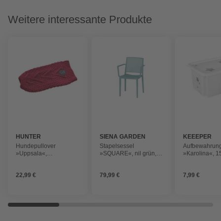
Weitere interessante Produkte
HUNTER
SIENA GARDEN
KEEEPER
Hundepullover
Stapelsessel
Aufbewahrun
»Uppsala«,
»SQUARE«, nil grün,
»Karolina«, 1
Hundepullover Malmö
aus Polypropylen
38x29,5x20,5
30, bordeaux
nordic white
22,99 €
79,99 €
7,99 €