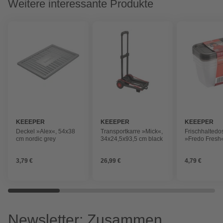
Weitere interessante Produkte
KEEEPER
KEEEPER
KEEEPER
Deckel »Alex«, 54x38
Transportkarre »Mick«,
Frischhaltedo
cm nordic grey
34x24,5x93,5 cm black
»Fredo Fresh
4x750ml recht
crystal grey
3,79 €
26,99 €
4,79 €
Newsletter: Zusammen