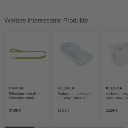
Weitere interessante Produkte
HUNTER
KEEEPER
KEEEPER
Führleine »Amalfi«,
Badewanne »Maria«,
Aufbewahrun
Führleine Amalfi
für Babys, 84x49x29
»Karolina«, 3
15/110, grün
cm cloudy blue Mickey
45x35x27 cm 
white
37,99 €
19,99 €
12,99 €