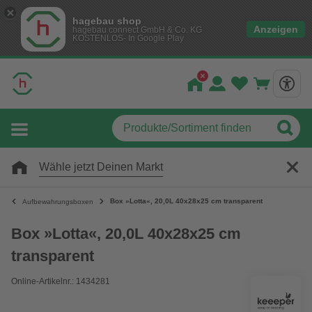
hagebau shop
Anzeigen
hagebau connect GmbH & Co. KG
KOSTENLOS- In Google Play
Wähle jetzt Deinen Markt
Box »Lotta«, 20,0L 40x28x25 cm transparent
Aufbewahrungsboxen
Box »Lotta«, 20,0L 40x28x25 cm
transparent
Online-Artikelnr.: 1434281