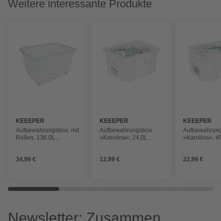
Weitere interessante Produkte
KEEEPER
KEEEPER
KEEEPER
Aufbewahrungsbox, mit
Aufbewahrungsbox
Aufbewahrun
Rollen, 136,0L
»Karolina«, 24,0L
»Karolina«, 4
76,5x57x47 cm
42,5x35,5x22,5 cm
55,5x40x30 c
transparent
transparent
transparent
34,99 €
12,99 €
22,99 €
Newsletter: Zusammen