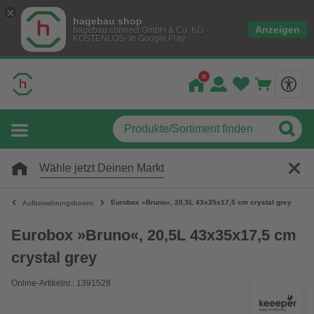
hagebau shop
Anzeigen
hagebau connect GmbH & Co. KG
KOSTENLOS- In Google Play
Wähle jetzt Deinen Markt
Eurobox »Bruno«, 20,5L 43x35x17,5 cm crystal grey
Aufbewahrungsboxen
Eurobox »Bruno«, 20,5L 43x35x17,5 cm
crystal grey
Online-Artikelnr.: 1391528