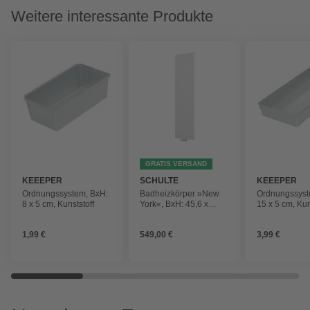
Weitere interessante Produkte
GRATIS VERSAND
KEEEPER
SCHULTE
KEEEPER
Ordnungssystem, BxH:
Badheizkörper »New
Ordnungssyst
8 x 5 cm, Kunststoff
York«, BxH: 45,6 x
15 x 5 cm, Kun
180,6 cm, 805 W,
alpinweiß
1,99 €
549,00 €
3,99 €