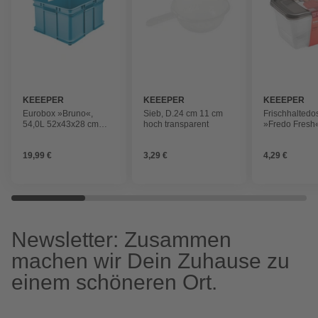
KEEEPER
KEEEPER
KEEEPER
Eurobox »Bruno«,
Sieb, D.24 cm 11 cm
Frischhaltedo
54,0L 52x43x28 cm
hoch transparent
»Fredo Fresh«
eco sky blue
rechteckig cry
19,99 €
3,29 €
4,29 €
Newsletter: Zusammen
machen wir Dein Zuhause zu
einem schöneren Ort.