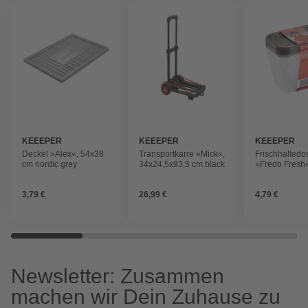
KEEEPER
KEEEPER
KEEEPER
Deckel »Alex«, 54x38
Transportkarre »Mick«,
Frischhaltedo
cm nordic grey
34x24,5x93,5 cm black
»Fredo Fresh
4x750ml recht
crystal grey
3,79 €
26,99 €
4,79 €
Newsletter: Zusammen
machen wir Dein Zuhause zu