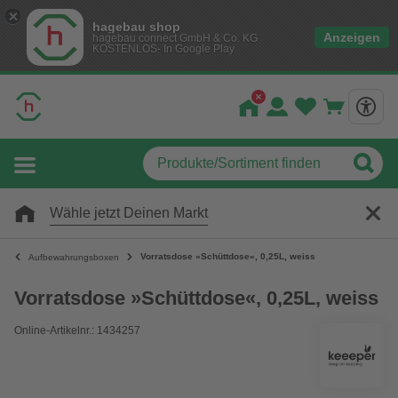
hagebau shop
Anzeigen
hagebau connect GmbH & Co. KG
KOSTENLOS- In Google Play
Wähle jetzt Deinen Markt
Vorratsdose »Schüttdose«, 0,25L, weiss
Aufbewahrungsboxen
Vorratsdose »Schüttdose«, 0,25L, weiss
Online-Artikelnr.: 1434257