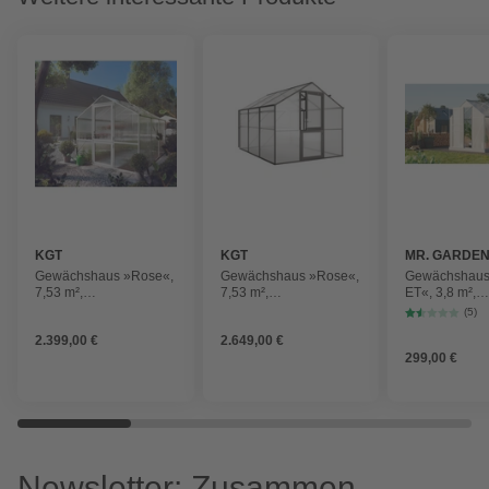
KGT
KGT
MR. GARDE
Gewächshaus »Rose«,
Gewächshaus »Rose«,
Gewächshaus
7,53 m²,
7,53 m²,
ET«, 3,8 m²,
Kunststoff/Aluminium,
Kunststoff/Aluminium,
Kunststoff/Al
(5)
winterfest
winterfest
winterfest
2.399,00 €
2.649,00 €
299,00 €
Newsletter: Zusammen