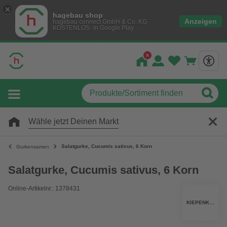
hagebau shop
Anzeigen
hagebau connect GmbH & Co. KG
KOSTENLOS- In Google Play
Wähle jetzt Deinen Markt
Salatgurke, Cucumis sativus, 6 Korn
Gurkensamen
Salatgurke, Cucumis sativus, 6 Korn
Online-Artikelnr.: 1378431
KIEPENKERL