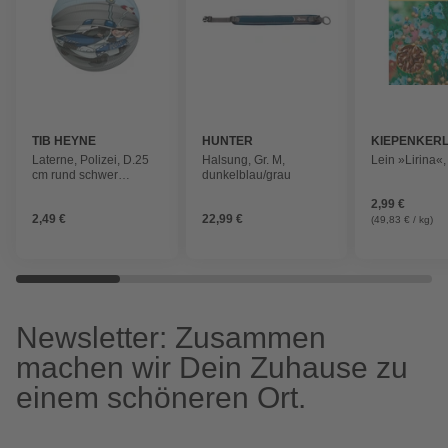
TIB HEYNE
HUNTER
KIEPENKER
Laterne, Polizei, D.25
Halsung, Gr. M,
Lein »Lirina«,
cm rund schwer
dunkelblau/grau
entflammbar
2,99 €
2,49 €
22,99 €
(49,83 € / kg)
Newsletter: Zusammen
machen wir Dein Zuhause zu
einem schöneren Ort.