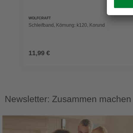
WOLFCRAFT
Schleifband, Körnung: k120, Korund
11,99 €
Newsletter: Zusammen machen w