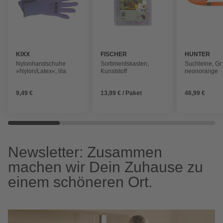
KIXX
FISCHER
HUNTER
Nylonhandschuhe
Sortimentskasten,
Suchleine, Gr
»Nylon/Latex«, lila
Kunststoff
neonorange
9,49 €
13,99 € / Paket
46,99 €
Newsletter: Zusammen
machen wir Dein Zuhause zu
einem schöneren Ort.