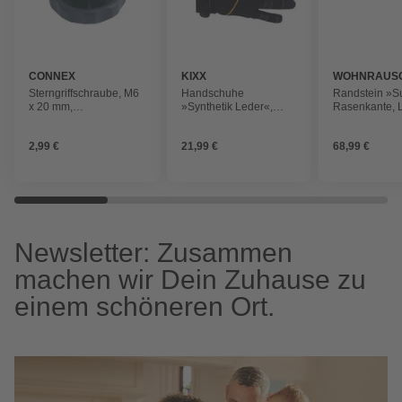
CONNEX
KIXX
WOHNRAUS
Sterngriffschraube, M6
Handschuhe
Randstein »S
x 20 mm,
»Synthetik Leder«,
Rasenkante, 
Kunststoff/Metall
schwarz
100 x 7,5 x 20
Travertin, br
2,99 €
21,99 €
68,99 €
Newsletter: Zusammen
machen wir Dein Zuhause zu
einem schöneren Ort.