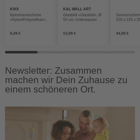
KIXX
K&L WALL ART
Nylonhandschuhe
Glasbild »Glasbild«, Ø
Sonnenschirm
»Nylon/Polyurethan«,
50 cm, Unterwasser
250 x 225 x 2
weiß/flieder
Ozean Schildkröte rund
Aluminium, b
8,49 €
53,99 €
44,99 €
Newsletter: Zusammen
machen wir Dein Zuhause zu
einem schöneren Ort.