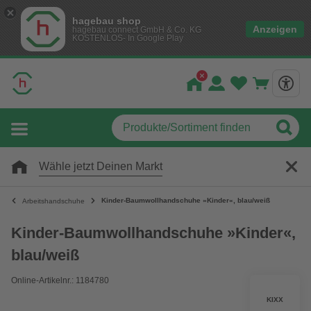
hagebau shop
Anzeigen
hagebau connect GmbH & Co. KG
KOSTENLOS- In Google Play
Wähle jetzt Deinen Markt
Kinder-Baumwollhandschuhe »Kinder«, blau/weiß
Arbeitshandschuhe
Kinder-Baumwollhandschuhe »Kinder«,
blau/weiß
Online-Artikelnr.: 1184780
KIXX