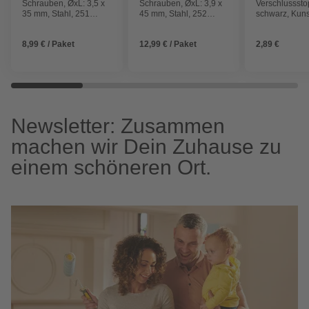
Schrauben, ØxL: 3,5 x
Schrauben, ØxL: 3,9 x
Verschlusssto
35 mm, Stahl, 251
45 mm, Stahl, 252
schwarz, Kuns
Stück
Stück
80
8,99 € / Paket
12,99 € / Paket
2,89 €
Newsletter: Zusammen
machen wir Dein Zuhause zu
einem schöneren Ort.