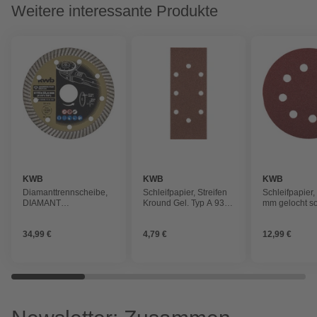
Weitere interessante Produkte
KWB
KWB
KWB
Diamanttrennscheibe,
Schleifpapier, Streifen
Schleifpapier,
DIAMANT
Kround Gel. Typ A 93
mm gelocht so
TRENNSCHEIBE
TYP A 93/K 120
GOLD-LINE 115 SB
34,99 €
4,79 €
12,99 €