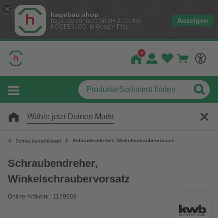
hagebau shop
Anzeigen
hagebau connect GmbH & Co. KG
KOSTENLOS- In Google Play
Wähle jetzt Deinen Markt
Schraubendreher, Winkelschraubervorsatz
Schraubenschlüssel
Schraubendreher,
Winkelschraubervorsatz
Online-Artikelnr.: 1159903