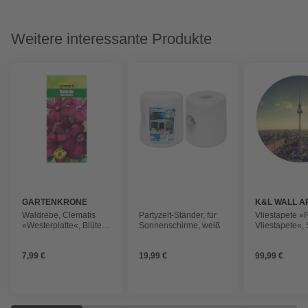
Weitere interessante Produkte
GARTENKRONE
K&L WALL A
Waldrebe, Clematis
Partyzelt-Ständer, für
Vliestapete 
»Westerplatte«, Blüte:
Sonnenschirme, weiß
Vliestapete«, 
dunkelrot
Berliner Fern
mehrfarbig, m
7,99 €
19,99 €
99,99 €