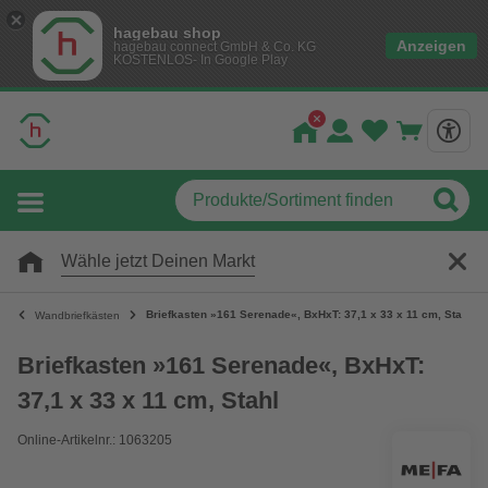
hagebau shop
Anzeigen
hagebau connect GmbH & Co. KG
KOSTENLOS- In Google Play
Wähle jetzt Deinen Markt
Briefkasten »161 Serenade«, BxHxT: 37,1 x 33 x 11 cm, Stahl
Wandbriefkästen
Briefkasten »161 Serenade«, BxHxT:
37,1 x 33 x 11 cm, Stahl
Online-Artikelnr.: 1063205