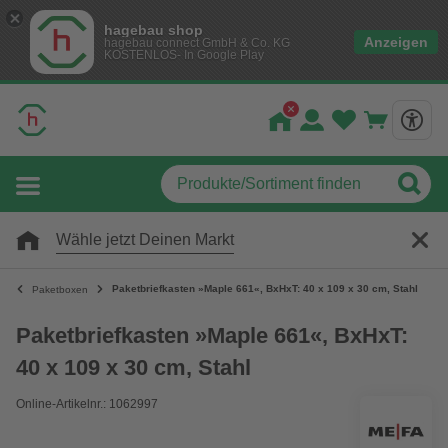
hagebau shop
Anzeigen
hagebau connect GmbH & Co. KG
KOSTENLOS- In Google Play
Wähle jetzt Deinen Markt
Paketbriefkasten »Maple 661«, BxHxT: 40 x 109 x 30 cm, Stahl
Paketboxen
Paketbriefkasten »Maple 661«, BxHxT:
40 x 109 x 30 cm, Stahl
Online-Artikelnr.: 1062997