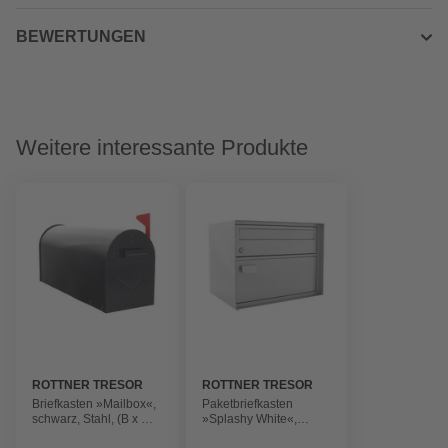
BEWERTUNGEN
Weitere interessante Produkte
ROTTNER TRESOR
ROTTNER TRESOR
Briefkasten »Mailbox«,
Paketbriefkasten
schwarz, Stahl, (B x H:)
»Splashy White«,
16,5 x 22 cm
silberfarben, Stahl, (B x