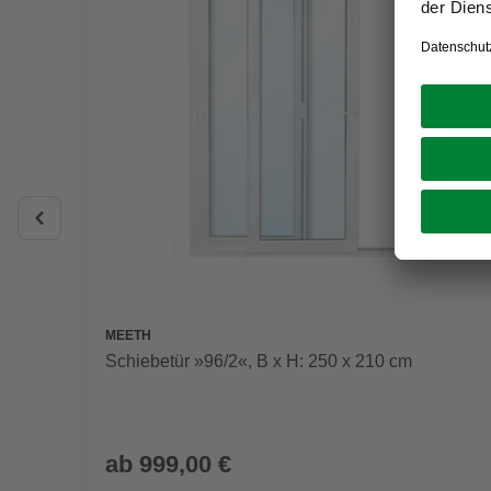
MEETH
Schiebetür »96/2«, B x H: 250 x 210 cm
ab
999,00 €