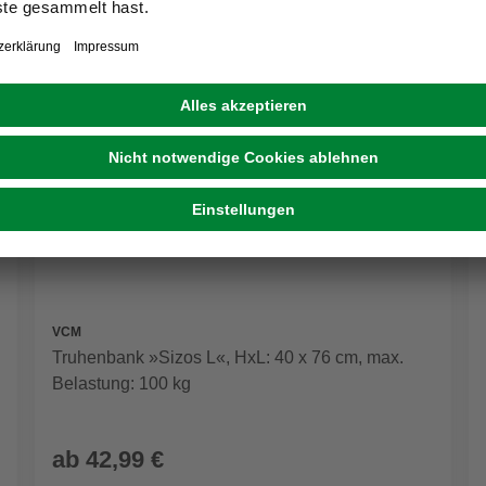
VCM
Truhenbank »Sizos L«, HxL: 40 x 76 cm, max.
Belastung: 100 kg
ab
42,99 €