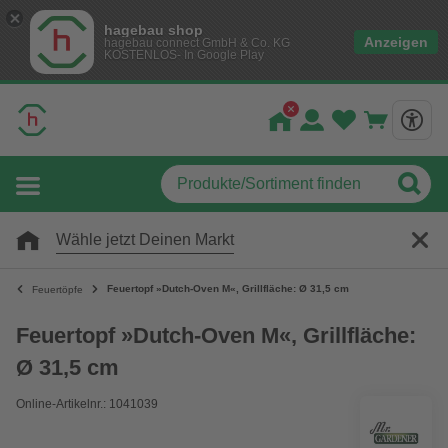
hagebau shop
Anzeigen
hagebau connect GmbH & Co. KG
KOSTENLOS- In Google Play
Wähle jetzt Deinen Markt
Feuertopf »Dutch-Oven M«, Grillfläche: Ø 31,5 cm
Feuertöpfe
Feuertopf »Dutch-Oven M«, Grillfläche:
Ø 31,5 cm
Online-Artikelnr.: 1041039