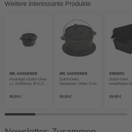
Weitere interessante Produkte
MR. GARDENER
MR. GARDENER
ENDERS
Feuertopf »Dutch-Oven
Dutch-Oven,
Dutch-Oven,
L«, Grillfläche: Ø 31,5
Gusseisen, Höhe: 5 cm
emailliertes 
cm
Breite: 22,5 c
99,99 €
99,99 €
89,99 €
Newsletter: Zusammen