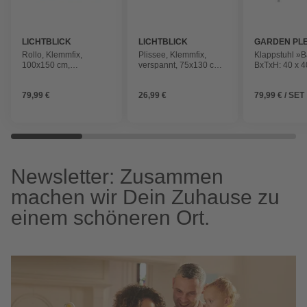
LICHTBLICK
LICHTBLICK
GARDEN PL
Rollo, ‎‎Klemmfix,
Plissee, Klemmfix,
Klappstuhl »B
100x150 cm‎,
verspannt, 75x130 cm,
BxTxH: 40 x 4
Südseeinsel, blau
grün
cm, Eisen
79,99 €
26,99 €
79,99 € / SET
Newsletter: Zusammen
machen wir Dein Zuhause zu
einem schöneren Ort.