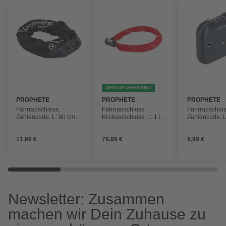
GRATIS VERSAND
PROPHETE
PROPHETE
PROPHETE
Fahrradschloss,
Fahrradschloss,
Fahrradschlos
Zahlencode, L: 90 cm,
Klickverschluss, L: 110
Zahlencode, L
schwarz
cm, rot
schwarz
11,99 €
79,99 €
9,99 €
Newsletter: Zusammen
machen wir Dein Zuhause zu