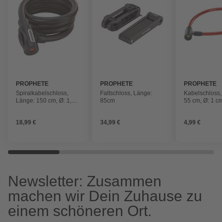
PROPHETE
PROPHETE
PROPHETE
Spiralkabelschloss,
Faltschloss, Länge:
Kabelschloss,
Länge: 150 cm, Ø: 1,5
85cm
55 cm, Ø: 1 c
cm
18,99 €
34,99 €
4,99 €
Newsletter: Zusammen
machen wir Dein Zuhause zu
einem schöneren Ort.