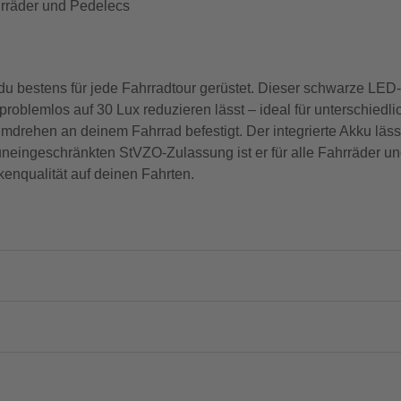
rräder und Pedelecs
estens für jede Fahrradtour gerüstet. Dieser schwarze LED-Sc
problemlos auf 30 Lux reduzieren lässt – ideal für unterschiedli
mdrehen an deinem Fahrrad befestigt. Der integrierte Akku läs
er uneingeschränkten StVZO-Zulassung ist er für alle Fahrräder 
enqualität auf deinen Fahrten.