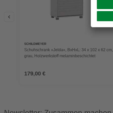
SCHILDMEYER
Schuhschrank »Jelda«, BxHxL: 34 x 102 x 62 cm,
grau, Holzwerkstoff melaminbeschichtet
179,00 €
Newsletter: Zusammen machen w