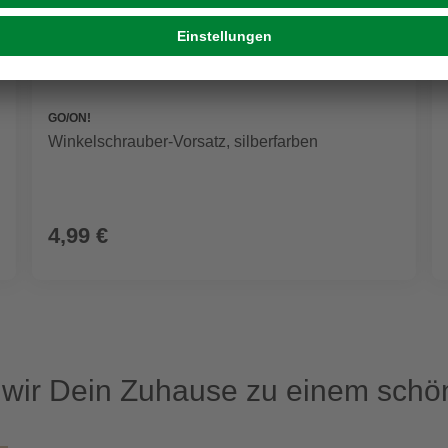
GO/ON!
Winkelschrauber-Vorsatz, silberfarben
4,99 €
ir Dein Zuhause zu einem schön