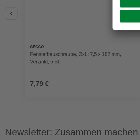
GECCO
Fensterbauschraube, ØxL: 7,5 x 182 mm,
Verzinkt, 6 St.
7,79 €
Newsletter: Zusammen machen w