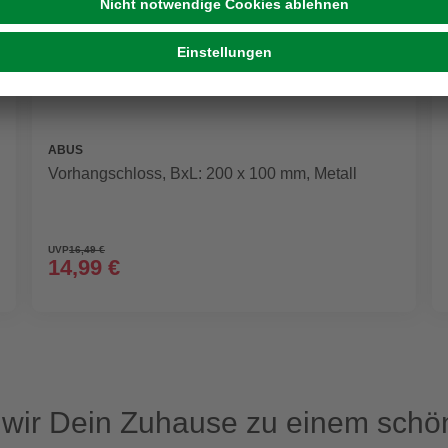
ABUS
Vorhangschloss, BxL: 200 x 100 mm, Metall
UVP
16,49 €
14,99 €
ir Dein Zuhause zu einem schön