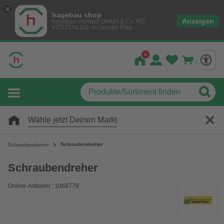
hagebau shop
Anzeigen
hagebau connect GmbH & Co. KG
KOSTENLOS- In Google Play
Wähle jetzt Deinen Markt
Schraubendreher
Schraubendreher
Schraubendreher
Online-Artikelnr.: 1068779