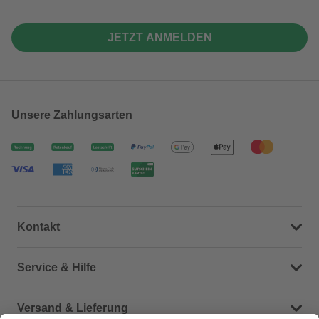
JETZT ANMELDEN
Unsere Zahlungsarten
Kontakt
Dein Kontakt zu uns
Service & Hilfe
Häufige Fragen (FAQ)
Versand & Lieferung