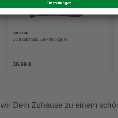
PROXXON
Schraubstock, Zinkdruckguss
36,99 €
ir Dein Zuhause zu einem schön