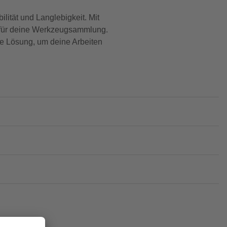
ität und Langlebigkeit. Mit
ug für deine Werkzeugsammlung.
le Lösung, um deine Arbeiten