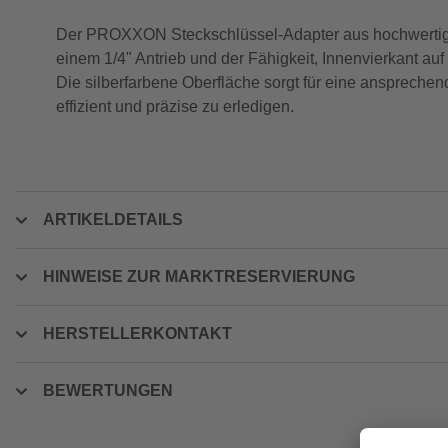
Der PROXXON Steckschlüssel-Adapter aus hochwertigem 
einem 1/4" Antrieb und der Fähigkeit, Innenvierkant au
Die silberfarbene Oberfläche sorgt für eine anspreche
effizient und präzise zu erledigen.
ARTIKELDETAILS
HINWEISE ZUR MARKTRESERVIERUNG
HERSTELLERKONTAKT
BEWERTUNGEN