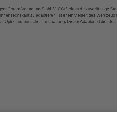
Chrom-Vanadium-Stahl 31 CrV3 bietet dir zuverlässige Stabil
f Innensechskant zu adaptieren, ist er ein vielseitiges Werkze
nde Optik und einfache Handhabung. Dieser Adapter ist die idea