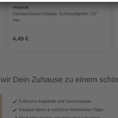
PROXXON
Steckschlüssel-Adapter, Schlüsselgröße: 1/2"
mm
4,49 €
ir Dein Zuhause zu einem schön
Exklusive Angebote und Gewinnspiele
Kreative Ideen & nützliche Heimwerker-Tipps