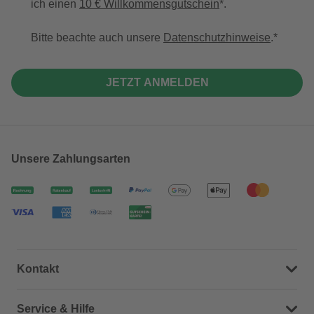
ich einen
10 € Willkommensgutschein
*.
Bitte beachte auch unsere
Datenschutzhinweise
.
JETZT ANMELDEN
Unsere Zahlungsarten
Kontakt
Dein Kontakt zu uns
Service & Hilfe